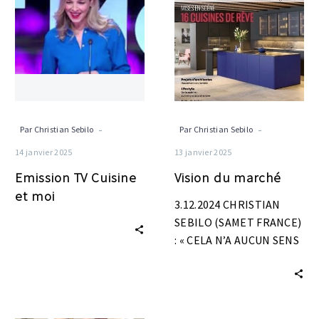
Cuisine
marché
et
moi
-
-
Par Christian Sebilo
Par Christian Sebilo
14 janvier 2025
13 janvier 2025
Emission TV Cuisine
Vision du marché
et moi
3.12.2024 CHRISTIAN
SEBILO (SAMET FRANCE)
: « CELA N’A AUCUN SENS
DE METTRE EN AVANT
UN FABRICANT DE
COMPOSANTS DE…