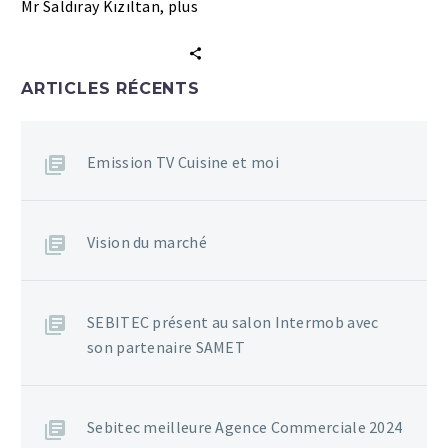
Mr Saldıray Kızıltan, plus
de 50 ans après qu’il ait
fondé la société
SAMET en…
ARTICLES RÉCENTS
Emission TV Cuisine et moi
Vision du marché
SEBITEC présent au salon Intermob avec
son partenaire SAMET
Sebitec meilleure Agence Commerciale 2024