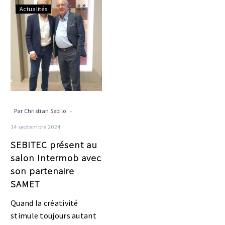
SEBITEC
Actualités
présent
au
salon
Intermob
avec
son
partenaire
SAMET
-
Par Christian Sebilo
14 septembre 2024
SEBITEC présent au
salon Intermob avec
son partenaire
SAMET
Quand la créativité
stimule toujours autant